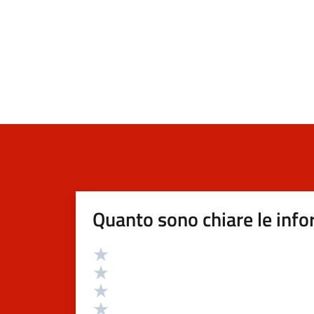
Quanto sono chiare le info
Valutazione
Valuta 5 stelle su 5
Valuta 4 stelle su 5
Valuta 3 stelle su 5
Valuta 2 stelle su 5