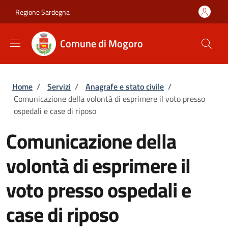
Salta al contenuto principale
Skip to footer content
Regione Sardegna
Comune di Mogoro
Briciole di pane
Home
/
Servizi
/
Anagrafe e stato civile
/
Comunicazione della volontà di esprimere il voto presso
ospedali e case di riposo
Comunicazione della
volontà di esprimere il
voto presso ospedali e
case di riposo