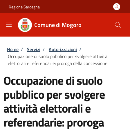
Salta al contenuto principale
Skip to footer content
Regione Sardegna
Comune di Mogoro
Briciole di pane
Home
/
Servizi
/
Autorizzazioni
/
Occupazione di suolo pubblico per svolgere attività
elettorali e referendarie: proroga della concessione
Occupazione di suolo
pubblico per svolgere
attività elettorali e
referendarie: proroga