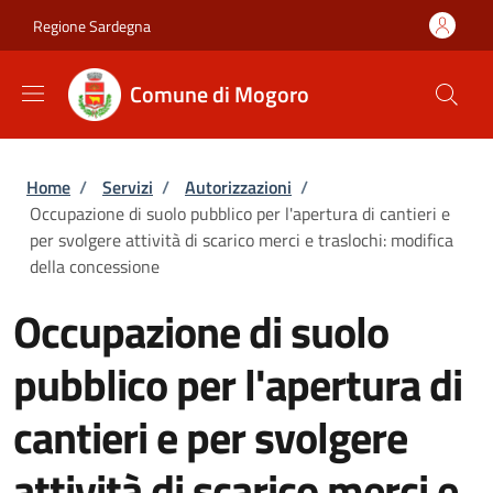
Salta al contenuto principale
Skip to footer content
Regione Sardegna
Comune di Mogoro
Briciole di pane
Home
/
Servizi
/
Autorizzazioni
/
Occupazione di suolo pubblico per l'apertura di cantieri e
per svolgere attività di scarico merci e traslochi: modifica
della concessione
Occupazione di suolo
pubblico per l'apertura di
cantieri e per svolgere
attività di scarico merci e