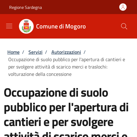
Salta al contenuto principale
Skip to footer content
Regione Sardegna
Comune di Mogoro
Briciole di pane
Home
/
Servizi
/
Autorizzazioni
/
Occupazione di suolo pubblico per l'apertura di cantieri e
per svolgere attività di scarico merci e traslochi:
volturazione della concessione
Occupazione di suolo
pubblico per l'apertura di
cantieri e per svolgere
attività di scarico merci e