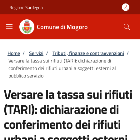
Salta al contenuto principale
Skip to footer content
Regione Sardegna
Comune di Mogoro
Briciole di pane
Home
/
Servizi
/
Tributi, finanze e contravvenzioni
/
Versare la tassa sui rifiuti (TARI): dichiarazione di
conferimento dei rifiuti urbani a soggetti esterni al
pubblico servizio
Versare la tassa sui rifiuti
(TARI): dichiarazione di
conferimento dei rifiuti
urbani a soggetti esterni