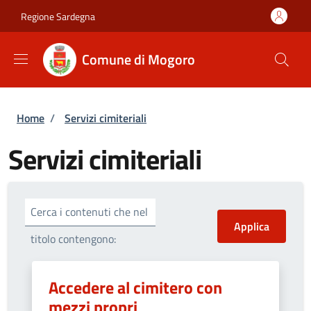
Salta al contenuto principale
Skip to footer content
Regione Sardegna
Comune di Mogoro
Briciole di pane
Home
/
Servizi cimiteriali
Servizi cimiteriali
Cerca i contenuti che nel
titolo contengono:
Accedere al cimitero con
mezzi propri