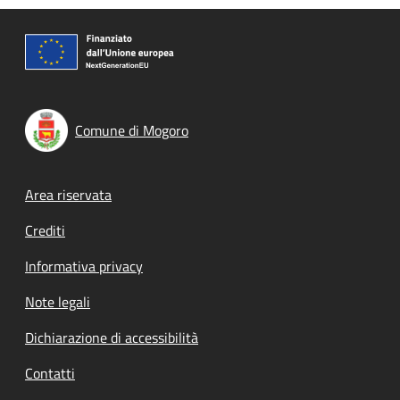
Comune di Mogoro
Footer menu
Area riservata
Crediti
Informativa privacy
Note legali
Dichiarazione di accessibilità
Contatti