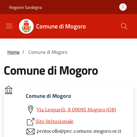
Salta al contenuto principale
Skip to footer content
Regione Sardegna
Comune di Mogoro
Briciole di pane
Home
/
Comune di Mogoro
Comune di Mogoro
Comune di Mogoro
Via Leopardi, 8 09095 Mogoro (OR)
Sito Istituzionale
protocollo@pec.comune.mogoro.or.it