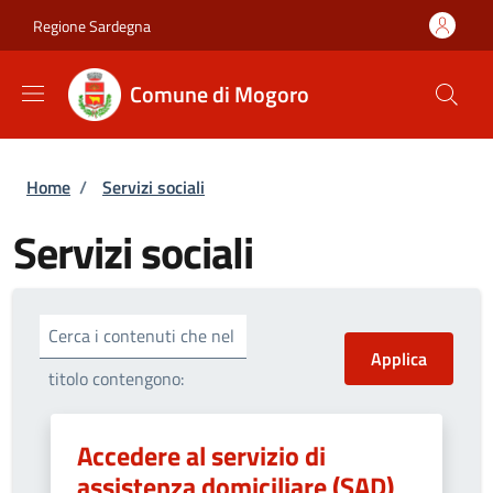
Salta al contenuto principale
Skip to footer content
Regione Sardegna
Comune di Mogoro
Briciole di pane
Home
/
Servizi sociali
Servizi sociali
Cerca i contenuti che nel
titolo contengono:
Accedere al servizio di
assistenza domiciliare (SAD)