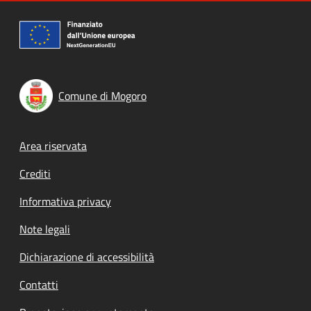
Comune di Mogoro
Footer menu
Area riservata
Crediti
Informativa privacy
Note legali
Dichiarazione di accessibilità
Contatti