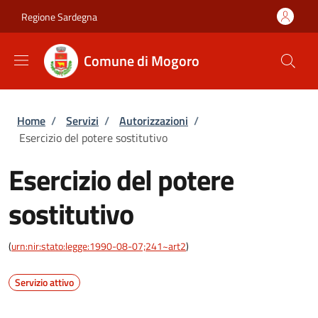
Salta al contenuto principale
Skip to footer content
Regione Sardegna
Comune di Mogoro
Briciole di pane
Home
/
Servizi
/
Autorizzazioni
/
Esercizio del potere sostitutivo
Esercizio del potere
sostitutivo
(
urn:nir:stato:legge:1990-08-07;241~art2
)
Servizio attivo