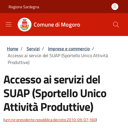
Salta al contenuto principale
Skip to footer content
Regione Sardegna
Comune di Mogoro
Briciole di pane
Home
/
Servizi
/
Imprese e commercio
/
Accesso ai servizi del SUAP (Sportello Unico Attività
Produttive)
Accesso ai servizi del
SUAP (Sportello Unico
Attività Produttive)
(
urn:nir:presidente.repubblica:decreto:2010-09-07;160
)