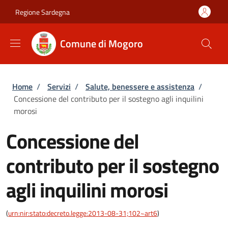
Salta al contenuto principale
Skip to footer content
Regione Sardegna
Comune di Mogoro
Briciole di pane
Home
/
Servizi
/
Salute, benessere e assistenza
/
Concessione del contributo per il sostegno agli inquilini
morosi
Concessione del
contributo per il sostegno
agli inquilini morosi
(
urn:nir:stato:decreto.legge:2013-08-31;102~art6
)