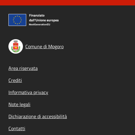
Comune di Mogoro
Footer menu
Area riservata
Crediti
Informativa privacy
Note legali
Dichiarazione di accessibilità
Contatti