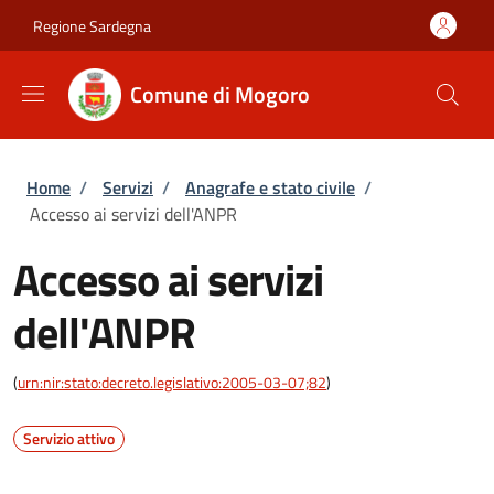
Salta al contenuto principale
Skip to footer content
Regione Sardegna
Comune di Mogoro
Briciole di pane
Home
/
Servizi
/
Anagrafe e stato civile
/
Accesso ai servizi dell'ANPR
Accesso ai servizi
dell'ANPR
(
urn:nir:stato:decreto.legislativo:2005-03-07;82
)
Servizio attivo