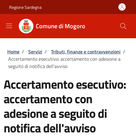
Salta al contenuto principale
Skip to footer content
Regione Sardegna
Comune di Mogoro
Briciole di pane
Home
/
Servizi
/
Tributi, finanze e contravvenzioni
/
Accertamento esecutivo: accertamento con adesione a
seguito di notifica dell'avviso
Accertamento esecutivo:
accertamento con
adesione a seguito di
notifica dell'avviso