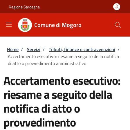
Salta al contenuto principale
Skip to footer content
Regione Sardegna
Comune di Mogoro
Briciole di pane
Home
/
Servizi
/
Tributi, finanze e contravvenzioni
/
Accertamento esecutivo: riesame a seguito della notifica
di atto o provvedimento amministrativo
Accertamento esecutivo:
riesame a seguito della
notifica di atto o
provvedimento