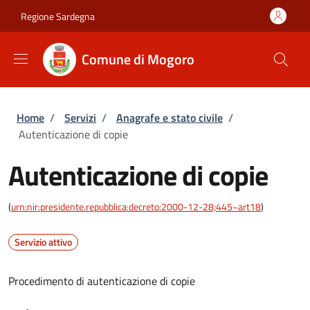
Salta al contenuto principale
Skip to footer content
Regione Sardegna
Comune di Mogoro
Briciole di pane
Home
/
Servizi
/
Anagrafe e stato civile
/
Autenticazione di copie
Autenticazione di copie
(
urn:nir:presidente.repubblica:decreto:2000-12-28;445~art18
)
Servizio attivo
Procedimento di autenticazione di copie