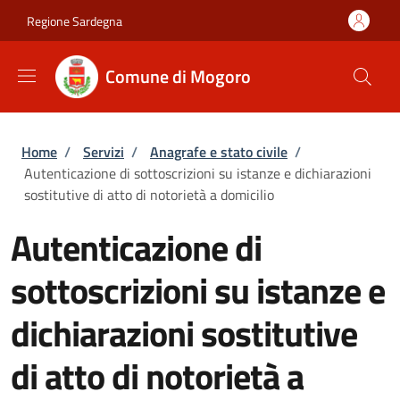
Salta al contenuto principale
Skip to footer content
Regione Sardegna
Comune di Mogoro
Briciole di pane
Home
/
Servizi
/
Anagrafe e stato civile
/
Autenticazione di sottoscrizioni su istanze e dichiarazioni
sostitutive di atto di notorietà a domicilio
Autenticazione di
sottoscrizioni su istanze e
dichiarazioni sostitutive
di atto di notorietà a