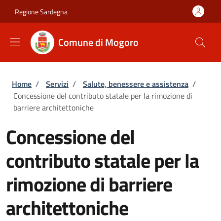
Salta al contenuto principale
Skip to footer content
Regione Sardegna
Comune di Mogoro
Briciole di pane
Home
/
Servizi
/
Salute, benessere e assistenza
/
Concessione del contributo statale per la rimozione di
barriere architettoniche
Concessione del
contributo statale per la
rimozione di barriere
architettoniche