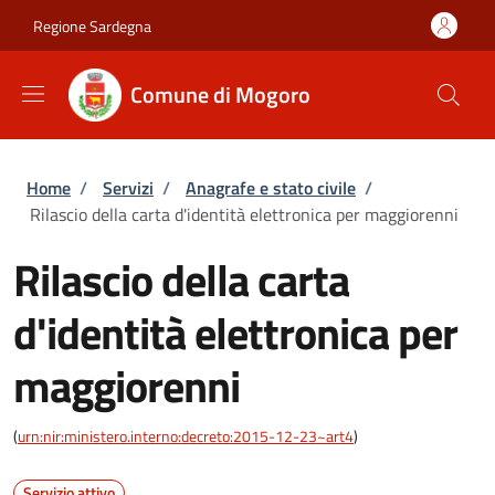
Salta al contenuto principale
Skip to footer content
Regione Sardegna
Comune di Mogoro
Briciole di pane
Home
/
Servizi
/
Anagrafe e stato civile
/
Rilascio della carta d'identità elettronica per maggiorenni
Rilascio della carta
d'identità elettronica per
maggiorenni
(
urn:nir:ministero.interno:decreto:2015-12-23~art4
)
Servizio attivo