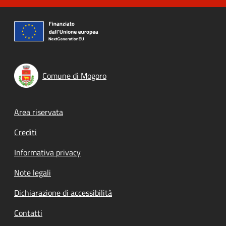
Comune di Mogoro
Footer menu
Area riservata
Crediti
Informativa privacy
Note legali
Dichiarazione di accessibilità
Contatti