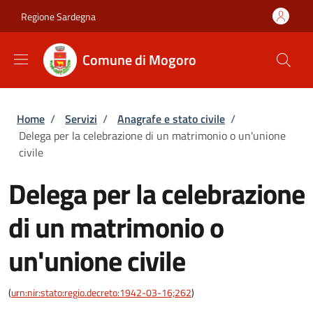
Salta al contenuto principale
Skip to footer content
Regione Sardegna
Comune di Mogoro
Briciole di pane
Home
/
Servizi
/
Anagrafe e stato civile
/
Delega per la celebrazione di un matrimonio o un'unione
civile
Delega per la celebrazione
di un matrimonio o
un'unione civile
(
urn:nir:stato:regio.decreto:1942-03-16;262
)