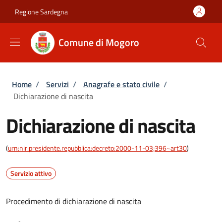
Salta al contenuto principale
Skip to footer content
Regione Sardegna
Comune di Mogoro
Briciole di pane
Home
/
Servizi
/
Anagrafe e stato civile
/
Dichiarazione di nascita
Dichiarazione di nascita
(
urn:nir:presidente.repubblica:decreto:2000-11-03;396~art30
)
Servizio attivo
Procedimento di dichiarazione di nascita