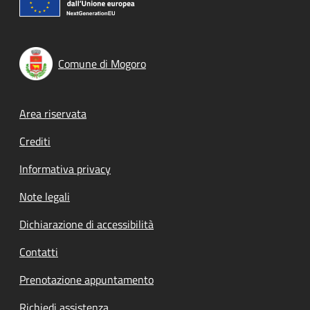
Comune di Mogoro
Footer menu
Area riservata
Crediti
Informativa privacy
Note legali
Dichiarazione di accessibilità
Contatti
Prenotazione appuntamento
Richiedi assistenza