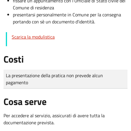
fissare un appuntamento con l'Ufficiale di Stato civile del
Comune di residenza
presentarsi personalmente in Comune per la consegna
portando con sè un documento d'identità.
Scarica la modulistica
Costi
Tipo di pagamento
Importo
La presentazione della pratica non prevede alcun
pagamento
Cosa serve
Per accedere al servizio, assicurati di avere tutta la
documentazione prevista.