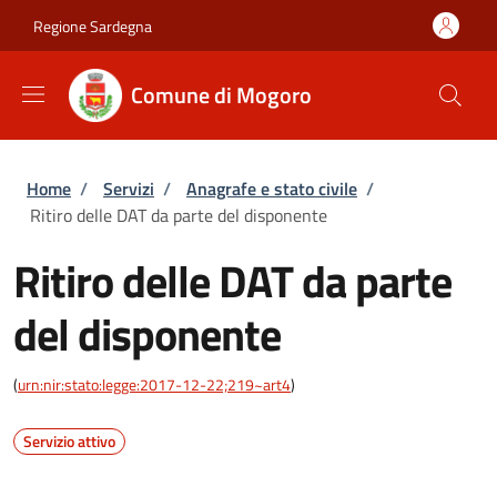
Salta al contenuto principale
Skip to footer content
Regione Sardegna
Comune di Mogoro
Briciole di pane
Home
/
Servizi
/
Anagrafe e stato civile
/
Ritiro delle DAT da parte del disponente
Ritiro delle DAT da parte
del disponente
(
urn:nir:stato:legge:2017-12-22;219~art4
)
Servizio attivo