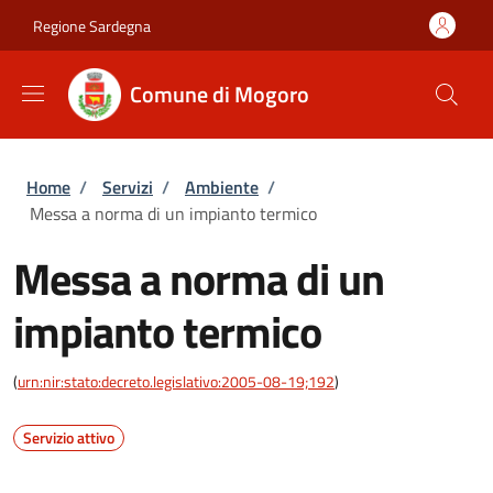
Salta al contenuto principale
Skip to footer content
Regione Sardegna
Comune di Mogoro
Briciole di pane
Home
/
Servizi
/
Ambiente
/
Messa a norma di un impianto termico
Messa a norma di un
impianto termico
(
urn:nir:stato:decreto.legislativo:2005-08-19;192
)
Servizio attivo