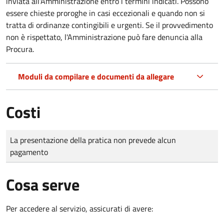
inviata all'Amministrazione entro i termini indicati. Possono
essere chieste proroghe in casi eccezionali e quando non si
tratta di ordinanze contingibili e urgenti. Se il provvedimento
non è rispettato, l'Amministrazione può fare denuncia alla
Procura.
Moduli da compilare e documenti da allegare
Costi
Tipo di pagamento
Importo
La presentazione della pratica non prevede alcun
pagamento
Cosa serve
Per accedere al servizio, assicurati di avere: