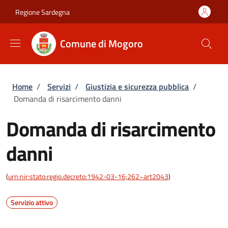
Salta al contenuto principale
Skip to footer content
Regione Sardegna
Comune di Mogoro
Briciole di pane
Home
/
Servizi
/
Giustizia e sicurezza pubblica
/
Domanda di risarcimento danni
Domanda di risarcimento
danni
(
urn:nir:stato:regio.decreto:1942-03-16;262~art2043
)
Servizio attivo