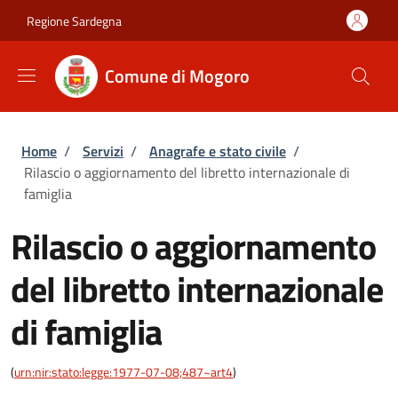
Salta al contenuto principale
Skip to footer content
Regione Sardegna
Comune di Mogoro
Briciole di pane
Home
/
Servizi
/
Anagrafe e stato civile
/
Rilascio o aggiornamento del libretto internazionale di
famiglia
Rilascio o aggiornamento
del libretto internazionale
di famiglia
(
urn:nir:stato:legge:1977-07-08;487~art4
)