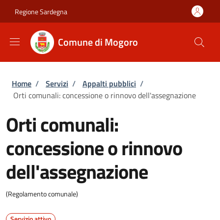
Salta al contenuto principale
Skip to footer content
Regione Sardegna
Comune di Mogoro
Briciole di pane
Home
/
Servizi
/
Appalti pubblici
/
Orti comunali: concessione o rinnovo dell'assegnazione
Orti comunali:
concessione o rinnovo
dell'assegnazione
(Regolamento comunale)
Servizio attivo