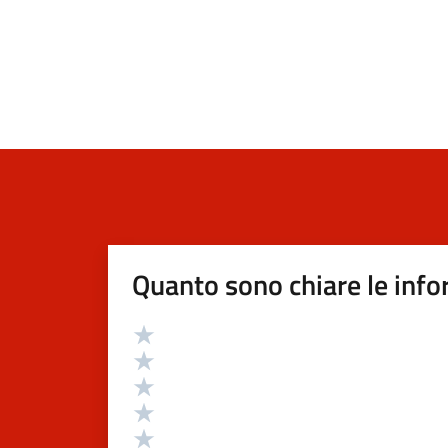
Quanto sono chiare le info
Valutazione
Valuta 5 stelle su 5
Valuta 4 stelle su 5
Valuta 3 stelle su 5
Valuta 2 stelle su 5
Valuta 1 stelle su 5