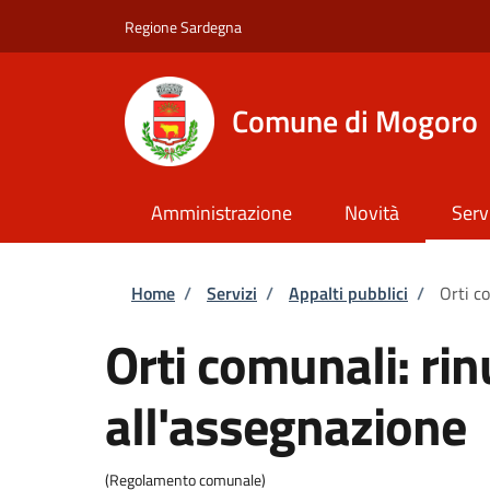
Salta al contenuto principale
Skip to footer content
Regione Sardegna
Comune di Mogoro
Amministrazione
Novità
Serv
Briciole di pane
Home
/
Servizi
/
Appalti pubblici
/
Orti c
Orti comunali: rin
all'assegnazione
(Regolamento comunale)