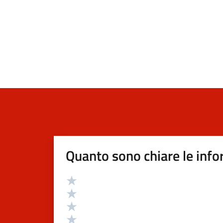
Quanto sono chiare le info
Valutazione
Valuta 5 stelle su 5
Valuta 4 stelle su 5
Valuta 3 stelle su 5
Valuta 2 stelle su 5