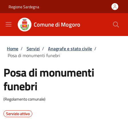
Salta al contenuto principale
Skip to footer content
Regione Sardegna
Comune di Mogoro
Briciole di pane
Home
/
Servizi
/
Anagrafe e stato civile
/
Posa di monumenti funebri
Posa di monumenti
funebri
(Regolamento comunale)
Servizio attivo