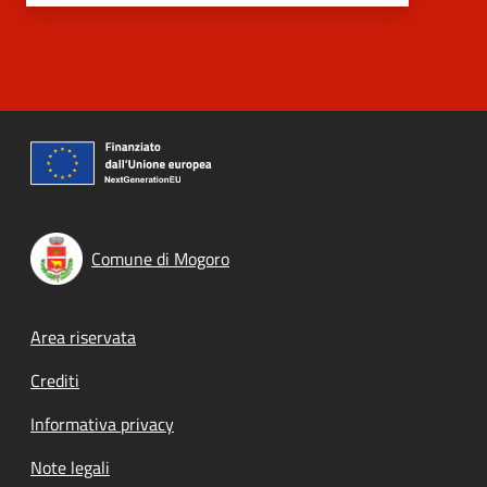
Comune di Mogoro
Footer menu
Area riservata
Crediti
Informativa privacy
Note legali