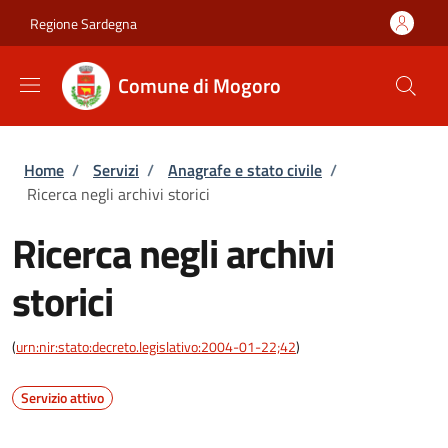
Salta al contenuto principale
Skip to footer content
Regione Sardegna
Comune di Mogoro
Briciole di pane
Home
/
Servizi
/
Anagrafe e stato civile
/
Ricerca negli archivi storici
Ricerca negli archivi
storici
(
urn:nir:stato:decreto.legislativo:2004-01-22;42
)
Servizio attivo