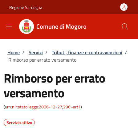
Salta al contenuto principale
Skip to footer content
Regione Sardegna
Comune di Mogoro
Briciole di pane
Home
/
Servizi
/
Tributi, finanze e contravvenzioni
/
Rimborso per errato versamento
Rimborso per errato
versamento
(
urn:nir:stato:legge:2006-12-27;296~art1
)
Servizio attivo