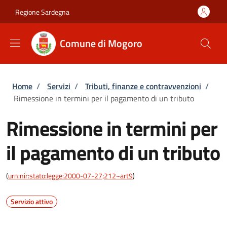
Salta al contenuto principale
Skip to footer content
Regione Sardegna
Comune di Mogoro
Briciole di pane
Home
/
Servizi
/
Tributi, finanze e contravvenzioni
/
Rimessione in termini per il pagamento di un tributo
Rimessione in termini per
il pagamento di un tributo
(
urn:nir:stato:legge:2000-07-27;212~art9
)
Servizio attivo